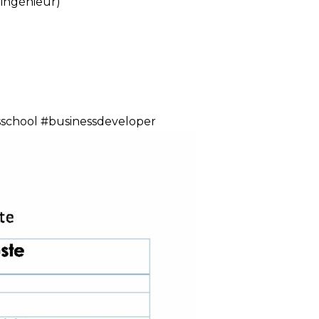
’ingénieur)
sschool #businessdeveloper