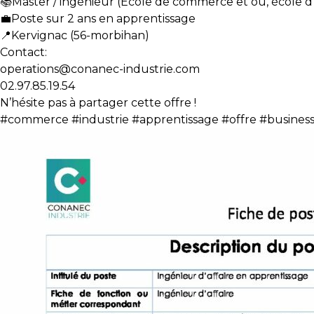
📚Master / ingénieur (Ecole de commerce et ou, école d
💼Poste sur 2 ans en apprentissage
📍Kervignac (56-morbihan)
Contact:
operations@conanec-industrie.com
02.97.85.19.54
N’hésite pas à partager cette offre !
#commerce #industrie #apprentissage #offre #busines